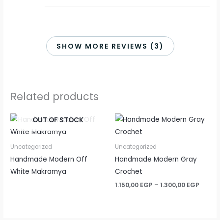
SHOW MORE REVIEWS (3)
Related products
OUT OF STOCK
Uncategorized
Uncategorized
Handmade Modern Off
Handmade Modern Gray
White Makramya
Crochet
Price
1.150,00
EGP
–
1.300,00
EGP
range
1.150,
throu
1.300,